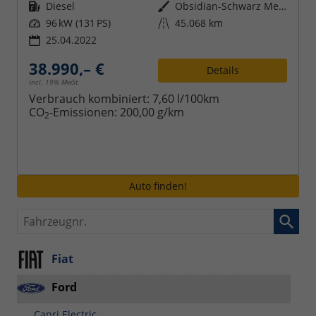
Kraftstoff
Diesel
Außenfarbe
Obsidian-Schwarz Metallic
Leistung
96 kW (131 PS)
Kilometerstand
45.068 km
25.04.2022
38.990,– €
Details
incl. 19% MwSt.
Verbrauch kombiniert:
7,60 l/100km
CO
-Emissionen:
200,00 g/km
2
Auto finden!
Fahrzeugnr.
Fiat
Ford
Capri Electric