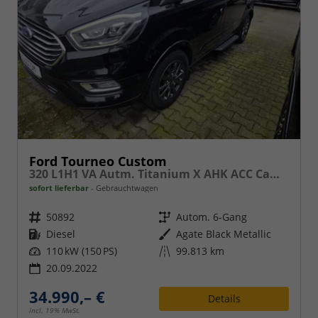
Ford Tourneo Custom
320 L1H1 VA Autm. Titanium X AHK ACC Camera
sofort lieferbar
Gebrauchtwagen
Fahrzeugnr.
50892
Getriebe
Autom. 6-Gang
Kraftstoff
Diesel
Außenfarbe
Agate Black Metallic
Leistung
110 kW (150 PS)
Kilometerstand
99.813 km
20.09.2022
34.990,– €
Details
incl. 19% MwSt.