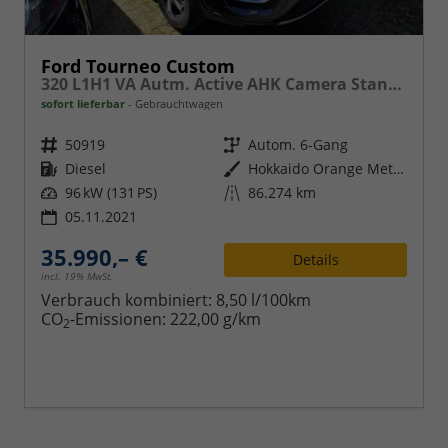
Ford Tourneo Custom
320 L1H1 VA Autm. Active AHK Camera Standheizung
sofort lieferbar
Gebrauchtwagen
Fahrzeugnr.
50919
Getriebe
Autom. 6-Gang
Kraftstoff
Diesel
Außenfarbe
Hokkaido Orange Metallic
Leistung
96 kW (131 PS)
Kilometerstand
86.274 km
05.11.2021
35.990,– €
Details
incl. 19% MwSt.
Verbrauch kombiniert:
8,50 l/100km
CO
-Emissionen:
222,00 g/km
2