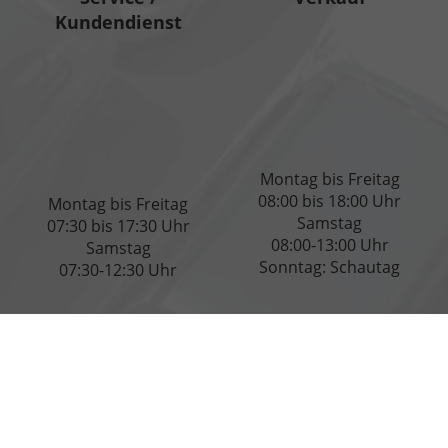
Kundendienst
Montag bis Freitag
08:00 bis 18:00 Uhr
Montag bis Freitag
Samstag
07:30 bis 17:30 Uhr
08:00-13:00 Uhr
Samstag
Sonntag: Schautag
07:30-12:30 Uhr
Tankstelle
Folgen Sie uns