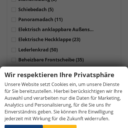
Schiebedach
(5)
Panoramadach
(11)
Elektrisch anklappbare Außenspiegel
(36)
Elektrische Heckklappe
(23)
Lederlenkrad
(50)
Beheizbare Frontscheibe
(35)
Frontscheibe beheizbar
(35)
Wir respektieren Ihre Privatsphäre
Beheizbares Lenkrad
(30)
Unsere Website setzt Cookies ein, um unsere Dienste
für Sie bereitzustellen. Hierbei berücksichtigen wir Ihre
Infotainment
Auswahl und verarbeiten nur die Daten für Marketing,
Navigationssystem
(42)
Analytics und Personalisierung, für die Sie uns Ihr
Virtuelles Cockpit
(21)
Einverständnis geben. Sie können Ihre Einwilligung
jederzeit mit Wirkung für die Zukunft widerrufen.
Head-up-Display
(14)