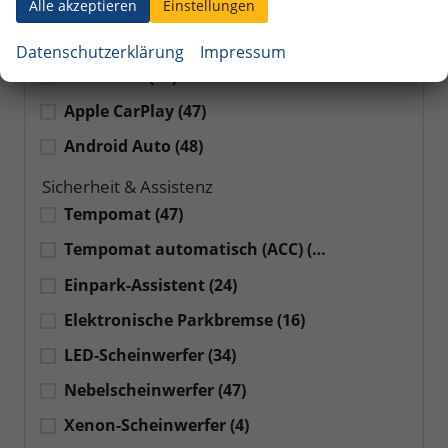
MP3-Schnittstelle
(50)
Alle akzeptieren
Einstellungen
Freisprecheinrichtung
(50)
Datenschutzerklärung
Impressum
Bluetooth
(50)
Apple CarPlay
(47)
Android Auto
(48)
Sicherheit & Assistenz
Tempomat
(47)
Tempomat automatisch (ACC)
(22)
Einpark-Assistent
(24)
Elektronische Parkbremse
(16)
LED-Scheinwerfer
(34)
Nebelscheinwerfer
(47)
Xenon-Scheinwerfer
(4)