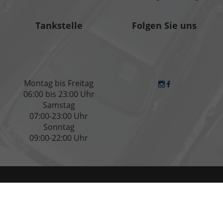
Tankstelle
Folgen Sie uns
Montag bis Freitag
06:00 bis 23:00 Uhr
Samstag
07:00-23:00 Uhr
Sonntag
09:00-22:00 Uhr
Anmelden
Impressum / Datenschutzbeauftragter
AGB
Datenschutz
Cookie-Einstellungen