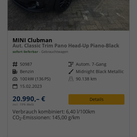
MINI Clubman
Aut. Classic Trim Pano Head-Up Piano-Black
sofort lieferbar
Gebrauchtwagen
Fahrzeugnr.
50987
Getriebe
Autom. 7-Gang
Kraftstoff
Benzin
Außenfarbe
Midnight Black Metallic
Leistung
100 kW (136 PS)
Kilometerstand
90.138 km
15.02.2023
20.990,– €
Details
incl. 19% MwSt.
Verbrauch kombiniert:
6,40 l/100km
CO
-Emissionen:
145,00 g/km
2