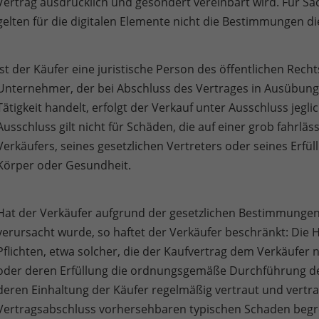
Vertrag ausdrücklich und gesondert vereinbart wird. Für S
gelten für die digitalen Elemente nicht die Bestimmungen d
Ist der Käufer eine juristische Person des öffentlichen Rech
Unternehmer, der bei Abschluss des Vertrages in Ausübung 
Tätigkeit handelt, erfolgt der Verkauf unter Ausschluss je
Ausschluss gilt nicht für Schäden, die auf einer grob fahrlä
Verkäufers, seines gesetzlichen Vertreters oder seines Erfü
Körper oder Gesundheit.
Hat der Verkäufer aufgrund der gesetzlichen Bestimmungen 
verursacht wurde, so haftet der Verkäufer beschränkt: Die 
Pflichten, etwa solcher, die der Kaufvertrag dem Verkäufer 
oder deren Erfüllung die ordnungsgemäße Durchführung de
deren Einhaltung der Käufer regelmäßig vertraut und vertrau
Vertragsabschluss vorhersehbaren typischen Schaden begre