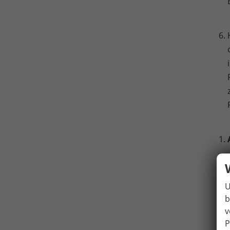
U
b
v
P