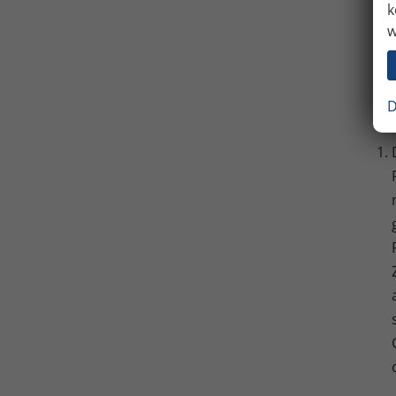
k
w
D