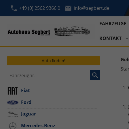
+49 (0) 2562 9366 0
info@segbert.de
FAHRZEUGE
KONTAKT
Geb
Auto finden!
Sta
Fahrzeugnr.
Fiat
Ford
Jaguar
Mercedes-Benz