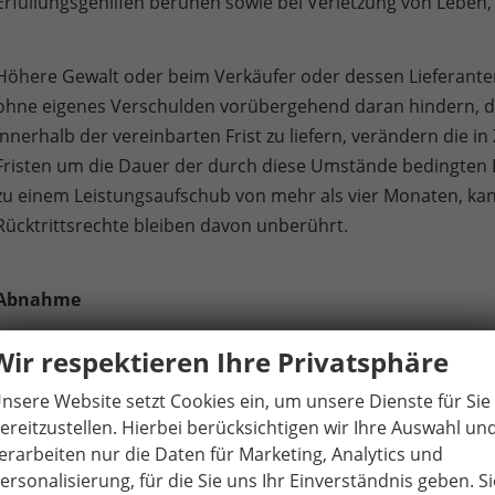
Erfüllungsgehilfen beruhen sowie bei Verletzung von Leben
Höhere Gewalt oder beim Verkäufer oder dessen Lieferante
ohne eigenes Verschulden vorübergehend daran hindern, 
innerhalb der vereinbarten Frist zu liefern, verändern die i
Fristen um die Dauer der durch diese Umstände bedingten
zu einem Leistungsaufschub von mehr als vier Monaten, ka
Rücktrittsrechte bleiben davon unberührt.
Abnahme
Wir respektieren Ihre Privatsphäre
Der Käufer ist verpflichtet, den Kaufgegenstand innerhalb 
nsere Website setzt Cookies ein, um unsere Dienste für Sie
abzunehmen. Im Falle der Nichtabnahme kann der Verkäufe
ereitzustellen. Hierbei berücksichtigen wir Ihre Auswahl un
erarbeiten nur die Daten für Marketing, Analytics und
Verlangt der Verkäufer Schadensersatz, so beträgt dieser 1
ersonalisierung, für die Sie uns Ihr Einverständnis geben. Si