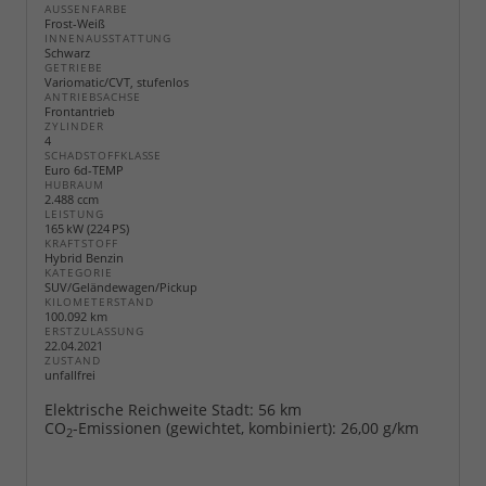
AUSSENFARBE
Frost-Weiß
INNENAUSSTATTUNG
Schwarz
GETRIEBE
Variomatic/CVT, stufenlos
ANTRIEBSACHSE
Frontantrieb
ZYLINDER
4
SCHADSTOFFKLASSE
Euro 6d-TEMP
HUBRAUM
2.488 ccm
LEISTUNG
165 kW (224 PS)
KRAFTSTOFF
Hybrid Benzin
KATEGORIE
SUV/Geländewagen/Pickup
KILOMETERSTAND
100.092 km
ERSTZULASSUNG
22.04.2021
ZUSTAND
unfallfrei
Elektrische Reichweite Stadt:
56 km
CO
-Emissionen (gewichtet, kombiniert):
26,00 g/km
2