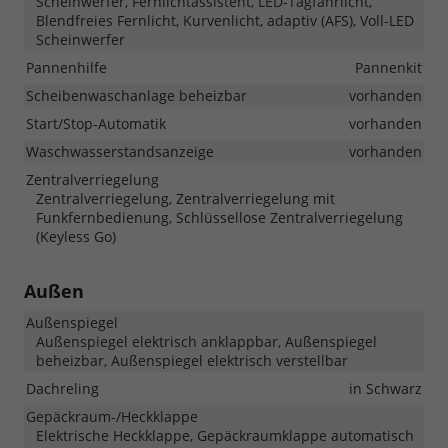
Scheinwerfer, Fernlichtassistent, LED-Tagfahrlicht,
Blendfreies Fernlicht, Kurvenlicht, adaptiv (AFS), Voll-LED
Scheinwerfer
Pannenhilfe
Pannenkit
Scheibenwaschanlage beheizbar
vorhanden
Start/Stop-Automatik
vorhanden
Waschwasserstandsanzeige
vorhanden
Zentralverriegelung
Zentralverriegelung, Zentralverriegelung mit
Funkfernbedienung, Schlüssellose Zentralverriegelung
(Keyless Go)
Außen
Außenspiegel
Außenspiegel elektrisch anklappbar, Außenspiegel
beheizbar, Außenspiegel elektrisch verstellbar
Dachreling
in Schwarz
Gepäckraum-/Heckklappe
Elektrische Heckklappe, Gepäckraumklappe automatisch