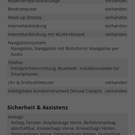
Außentemperaturanzeige
vorhanden
Bordcomputer
vorhanden
Head-up-Display
vorhanden
Internetanbindung
vorhanden
Internetanbindung mit WLAN-Hotspot
vorhanden
Navigationssystem
Navigation, Navigation mit Bildschirm, Navigation per
Audio
Telefon
Freisprecheinrichtung, Bluetooth, Induktionsladen für
Smartphones
Uhr & Drehzahlmesser
vorhanden
Volldigitales Kombiinstrument (Virtual Cockpit)
vorhanden
Sicherheit & Assistenz
Airbags
Airbag, Fenster-/Kopfairbags Vorne, Beifahrerairbag
abschaltbar, Knieairbags Vorne, Knieairbags Hinten,
Seitenairbags Vorne, Seitenairbags Hinten, Gurtairbag,