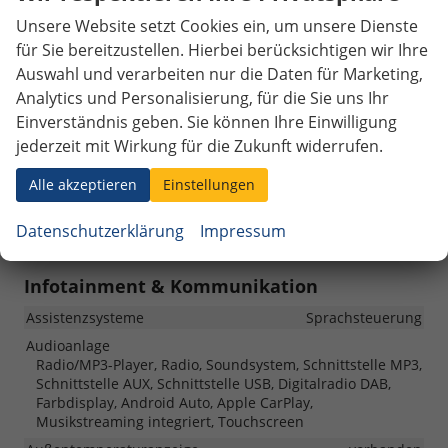
Sportausführung, mit Lenkradheizung
Unsere Website setzt Cookies ein, um unsere Dienste
Sitze
für Sie bereitzustellen. Hierbei berücksichtigen wir Ihre
Komfortsitze, Isofix (Kindersitzbefestigung), Sitze
Auswahl und verarbeiten nur die Daten für Marketing,
links/rechts orthopädisch, Sitzbank hinten verschiebbar,
Analytics und Personalisierung, für die Sie uns Ihr
Rücksitzbank hinten geteilt, Sitzheizung, Sportsitze
Einverständnis geben. Sie können Ihre Einwilligung
Sitze: Lordosenstütze
Fahrer und Beifahrer
jederzeit mit Wirkung für die Zukunft widerrufen.
Sitze: Verstellbarkeit
Elektrisch verstellbarer Fahrersitz, Memorypaket,
Alle akzeptieren
Einstellungen
Höhenverstellbarer Fahrer- und Beifahrersitz,
Höhenverstellbarer Beifahrersitz, Höhenverstellbarer
Datenschutzerklärung
Impressum
Fahrersitz
Infotainment & Kommunikation
Assistenzsysteme
Sprachsteuerung
Audioanlage
Radio/MP3-Player, Radio, Soundsystem, Schnittstelle MP3,
Schnittstelle AUX, Schnittstelle USB, Digitalradio DAB,
Farbdisplay, Android Auto, Apple CarPlay,
Musikstreaming integriert, Touchscreen