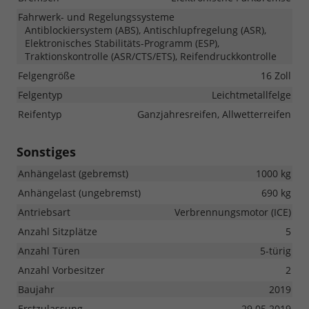
Fahrwerk- und Regelungssysteme
Antiblockiersystem (ABS), Antischlupfregelung (ASR),
Elektronisches Stabilitäts-Programm (ESP),
Traktionskontrolle (ASR/CTS/ETS), Reifendruckkontrolle
Felgengröße
16 Zoll
Felgentyp
Leichtmetallfelge
Reifentyp
Ganzjahresreifen, Allwetterreifen
Sonstiges
Anhängelast (gebremst)
1000 kg
Anhängelast (ungebremst)
690 kg
Antriebsart
Verbrennungsmotor (ICE)
Anzahl Sitzplätze
5
Anzahl Türen
5-türig
Anzahl Vorbesitzer
2
Baujahr
2019
Erstzulassung
29.05.2019