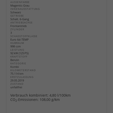
AUSSENFARBE
Magentic-Grau
INNENAUSSTATTUNG
Schwarz
GETRIEBE
Schalt. 6-Gang
ANTRIEBSACHSE
Frontantrieb
ZYLINDER
3
SCHADSTOFFKLASSE
Euro 6d-TEMP
HUBRAUM
998 ccm
LEISTUNG
92 kW (125 PS)
KRAFTSTOFF
Benzin
KATEGORIE
Kombi
KILOMETERSTAND
75.114 km
ERSTZULASSUNG
29.05.2019
ZUSTAND
unfallfrei
Verbrauch kombiniert:
4,80 l/100km
CO
-Emissionen:
108,00 g/km
2