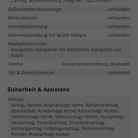
CarPlay, Musikstreaming integriert, Touchscreen
Außentemperaturanzeige
vorhanden
Bordcomputer
vorhanden
Internetanbindung
vorhanden
Internetanbindung mit WLAN-Hotspot
vorhanden
Navigationssystem
Navigation, Navigation mit Bildschirm, Navigation per
Audio
Telefon
Freisprecheinrichtung, Bluetooth
Uhr & Drehzahlmesser
vorhanden
Sicherheit & Assistenz
Airbags
Airbag, Fenster-/Kopfairbags Vorne, Beifahrerairbag
abschaltbar, Knieairbags Vorne, Knieairbags Hinten,
Seitenairbags Vorne, Seitenairbags Hinten, Gurtairbag,
Heckairbag, Rücksitzairbag, Sitzpolsterairbag,
Vorhangairbag, Fußgängerairbag, Beifahrerairbag,
Fenster-/Kopfairbags Hinten