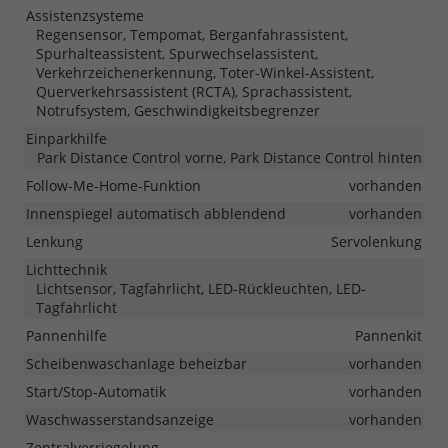
Assistenzsysteme
Regensensor, Tempomat, Berganfahrassistent,
Spurhalteassistent, Spurwechselassistent,
Verkehrzeichenerkennung, Toter-Winkel-Assistent,
Querverkehrsassistent (RCTA), Sprachassistent,
Notrufsystem, Geschwindigkeitsbegrenzer
Einparkhilfe
Park Distance Control vorne, Park Distance Control hinten
Follow-Me-Home-Funktion
vorhanden
Innenspiegel automatisch abblendend
vorhanden
Lenkung
Servolenkung
Lichttechnik
Lichtsensor, Tagfahrlicht, LED-Rückleuchten, LED-
Tagfahrlicht
Pannenhilfe
Pannenkit
Scheibenwaschanlage beheizbar
vorhanden
Start/Stop-Automatik
vorhanden
Waschwasserstandsanzeige
vorhanden
Zentralverriegelung