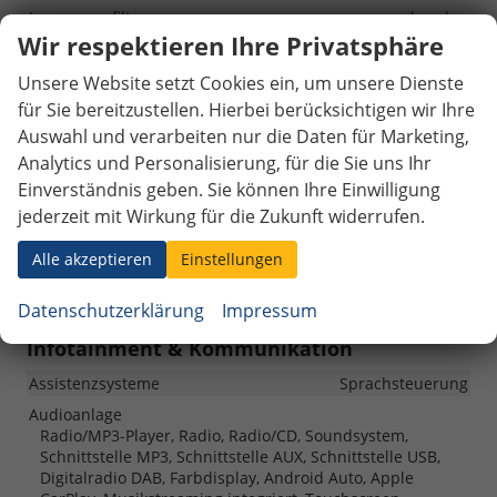
Innenraumfilter
vorhanden
Wir respektieren Ihre Privatsphäre
Klimatisierung
Klimaanlage manuell
Laderaumabdeckung
vorhanden
Unsere Website setzt Cookies ein, um unsere Dienste
für Sie bereitzustellen. Hierbei berücksichtigen wir Ihre
Lenkrad
in Leder, höhenverstellbar, mit Multifunktionen, in
Auswahl und verarbeiten nur die Daten für Marketing,
Sportausführung, mit Lenkradheizung
Analytics und Personalisierung, für die Sie uns Ihr
Sitze
Einverständnis geben. Sie können Ihre Einwilligung
Komfortsitze, Isofix (Kindersitzbefestigung), Rücksitzbank
jederzeit mit Wirkung für die Zukunft widerrufen.
hinten geteilt, Sitzheizung, Sportsitze
Sitze: Lordosenstütze
Fahrer
Alle akzeptieren
Einstellungen
Sitze: Verstellbarkeit
Höhenverstellbarer Fahrersitz
Datenschutzerklärung
Impressum
Infotainment & Kommunikation
Assistenzsysteme
Sprachsteuerung
Audioanlage
Radio/MP3-Player, Radio, Radio/CD, Soundsystem,
Schnittstelle MP3, Schnittstelle AUX, Schnittstelle USB,
Digitalradio DAB, Farbdisplay, Android Auto, Apple